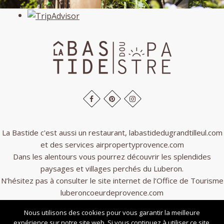
La Bastide c'est aussi un restaurant,
labastidedugrandtilleul.com
et des services
airpropertyprovence.com
Dans les alentours vous pourrez découvrir les splendides
paysages et villages perchés du Luberon.
N’hésitez pas à consulter le site internet de l’Office de Tourisme
luberoncoeurdeprovence.com
Nous utilisons des cookies pour vous garantir la meilleure
Tous droits réservés -
Conditions de location
-
Rental conditions
-
Mentions légales
expérience sur notre site web. Si vous continuez à utiliser ce site,